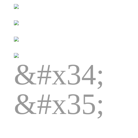
&#x34;
&#x35;