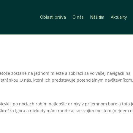
Oblasti práva
O nás
Náš tím
Aktuality
pretože zostane na jednom mieste a zobrazí sa vo vašej navigácii na
a stránkou O nás, ktorá ich predstavuje potenciálnym návštevníkom
icykli, po nociach robím najlepšie drinky v príjemnom bare a toto j
škrečka Igora a niekedy mám rande aj so svojím mestom (nejdem 