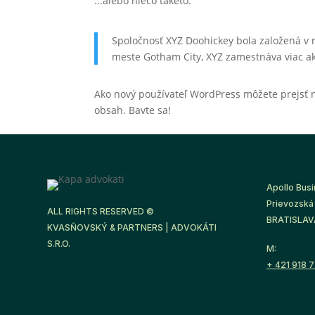
...alebo niečo takéto:
Spoločnosť XYZ Doohickey bola založená v r
meste Gotham City, XYZ zamestnáva viac ak
Ako nový používateľ WordPress môžete prejsť
obsah. Bavte sa!
Apollo Busi
Prievozská 
ALL RIGHTS RESERVED ©
BRATISLAVA
KVASŇOVSKÝ & PARTNERS | ADVOKÁTI
S.R.O.
M:
+ 421 918 