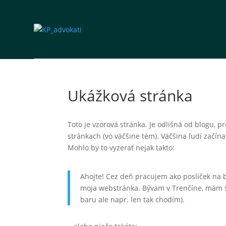
Ukážková stránka
Toto je vzorová stránka. Je odlišná od blogu, 
stránkach (vo väčšine tém). Väčšina ľudí začín
Mohlo by to vyzerať nejak takto:
Ahojte! Cez deň pracujem ako poslíček na b
moja webstránka. Bývam v Trenčíne, mám 
baru ale napr. len tak chodím).