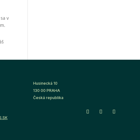
 sa v
am.
áš
Husinecká 10
130 00 PRAHA
Česká republika
S.SK