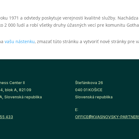
oku 1971 a odvtedy poskytuje verejnosti kvalitné služby. Nachádza
o 2 000 ľudí a robí všetky druhy úžasných vecí pre komunitu Goth
 na
vašu nástenku
, zmazať túto stránku a vytvoriť nové stránky pre v
ness Center II
Štefánikova 26
4, blok A, 821 09
040 01 KOŠICE
, Slovenská republika
Slovenská republika
E:
755 433
OFFICE@KVASNOVSKY-PARTNER