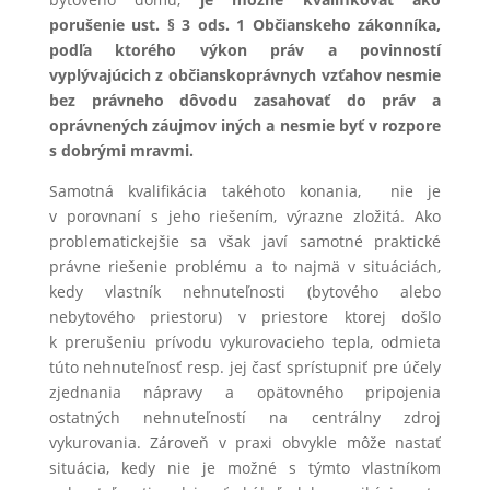
porušenie ust. § 3 ods. 1 Občianskeho zákonníka,
podľa ktorého výkon práv a povinností
vyplývajúcich z občianskoprávnych vzťahov nesmie
bez právneho dôvodu zasahovať do práv a
oprávnených záujmov iných a nesmie byť v rozpore
s dobrými mravmi.
Samotná kvalifikácia takéhoto konania, nie je
v porovnaní s jeho riešením, výrazne zložitá. Ako
problematickejšie sa však javí samotné praktické
právne riešenie problému a to najmä v situáciách,
kedy vlastník nehnuteľnosti (bytového alebo
nebytového priestoru) v priestore ktorej došlo
k prerušeniu prívodu vykurovacieho tepla, odmieta
túto nehnuteľnosť resp. jej časť sprístupniť pre účely
zjednania nápravy a opätovného pripojenia
ostatných nehnuteľností na centrálny zdroj
vykurovania. Zároveň v praxi obvykle môže nastať
situácia, kedy nie je možné s týmto vlastníkom