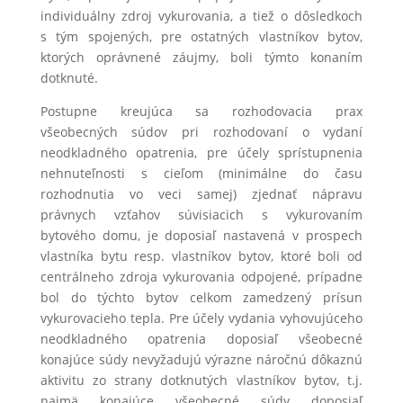
individuálny zdroj vykurovania, a tiež o dôsledkoch
s tým spojených, pre ostatných vlastníkov bytov,
ktorých oprávnené záujmy, boli týmto konaním
dotknuté.
Postupne kreujúca sa rozhodovacia prax
všeobecných súdov pri rozhodovaní o vydaní
neodkladného opatrenia, pre účely sprístupnenia
nehnuteľnosti s cieľom (minimálne do času
rozhodnutia vo veci samej) zjednať nápravu
právnych vzťahov súvisiacich s vykurovaním
bytového domu, je doposiaľ nastavená v prospech
vlastníka bytu resp. vlastníkov bytov, ktoré boli od
centrálneho zdroja vykurovania odpojené, prípadne
bol do týchto bytov celkom zamedzený prísun
vykurovacieho tepla. Pre účely vydania vyhovujúceho
neodkladného opatrenia doposiaľ všeobecné
konajúce súdy nevyžadujú výrazne náročnú dôkaznú
aktivitu zo strany dotknutých vlastníkov bytov, t.j.
najmä konajúce všeobecné súdy doposiaľ