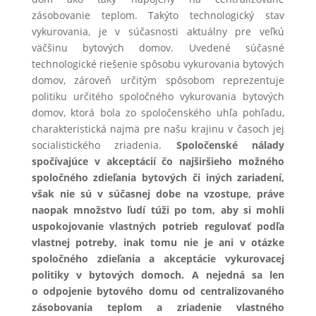
zásobovanie teplom. Takýto technologický stav
vykurovania, je v súčasnosti aktuálny pre veľkú
väčšinu bytových domov. Uvedené súčasné
technologické riešenie spôsobu vykurovania bytových
domov, zároveň určitým spôsobom reprezentuje
politiku určitého spoločného vykurovania bytových
domov, ktorá bola zo spoločenského uhľa pohľadu,
charakteristická najmä pre našu krajinu v časoch jej
socialistického zriadenia.
Spoločenské nálady
spočívajúce v akceptácií čo najširšieho možného
spoločného zdieľania bytových či iných zariadení,
však nie sú v súčasnej dobe na vzostupe, práve
naopak množstvo ľudí túži po tom, aby si mohli
uspokojovanie vlastných potrieb regulovať podľa
vlastnej potreby, inak tomu nie je ani v otázke
spoločného zdieľania a akceptácie vykurovacej
politiky v bytových domoch. A nejedná sa len
o odpojenie bytového domu od centralizovaného
zásobovania teplom a zriadenie vlastného