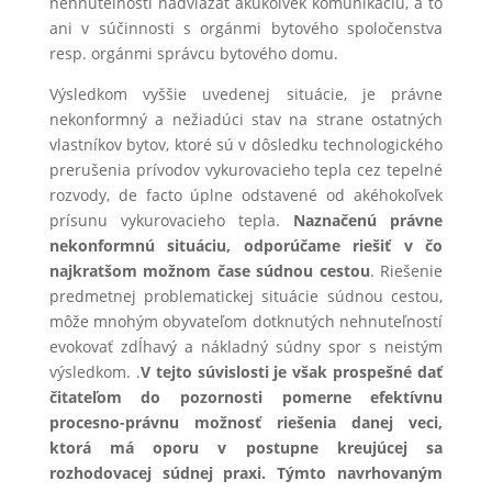
nehnuteľnosti nadviazať akúkoľvek komunikáciu, a to
ani v súčinnosti s orgánmi bytového spoločenstva
resp. orgánmi správcu bytového domu.
Výsledkom vyššie uvedenej situácie, je právne
nekonformný a nežiadúci stav na strane ostatných
vlastníkov bytov, ktoré sú v dôsledku technologického
prerušenia prívodov vykurovacieho tepla cez tepelné
rozvody, de facto úplne odstavené od akéhokoľvek
prísunu vykurovacieho tepla.
Naznačenú právne
nekonformnú situáciu, odporúčame riešiť v čo
najkratšom možnom čase súdnou cestou
. Riešenie
predmetnej problematickej situácie súdnou cestou,
môže mnohým obyvateľom dotknutých nehnuteľností
evokovať zdĺhavý a nákladný súdny spor s neistým
výsledkom. .
V tejto súvislosti je však prospešné dať
čitateľom do pozornosti pomerne efektívnu
procesno-právnu možnosť riešenia danej veci,
ktorá má oporu v postupne kreujúcej sa
rozhodovacej súdnej praxi.
Týmto navrhovaným