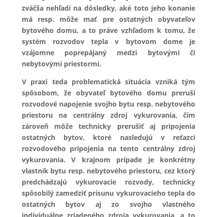
zväčša nehľadí na dôsledky, aké toto jeho konanie
má resp. môže mať pre ostatných obyvateľov
bytového domu, a to práve vzhľadom k tomu, že
systém rozvodov tepla v bytovom dome je
vzájomne poprepájaný medzi bytovými či
nebytovými priestormi.
V praxi teda problematická situácia vzniká tým
spôsobom, že obyvateľ bytového domu preruší
rozvodové napojenie svojho bytu resp. nebytového
priestoru na centrálny zdroj vykurovania, čím
zároveň môže technicky prerušiť aj pripojenia
ostatných bytov, ktoré nasledujú v reťazci
rozvodového pripojenia na tento centrálny zdroj
vykurovania. V krajnom prípade je konkrétny
vlastník bytu resp. nebytového priestoru, cez ktorý
predchádzajú vykurovacie rozvody, technicky
spôsobilý zamedziť prísunu vykurovacieho tepla do
ostatných bytov aj zo svojho vlastného
individuálne zriadeného zdroja vykurovania, a to