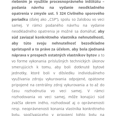
riešením je využitie procesnoprávneho inštitútu –
podania návrhu na vydanie neodkladného
opatrenia v zmysle ust. § 324 Civilného sporového
poriadku
(ďalej ako „CSP“), spolu so žalobou vo veci
samej. V rámci podaného návrhu na vydanie
neodkladného opatrenia je možné sa domáhať,
aby
súd zaviazal konkrétneho vlastníka nehnuteľnosti,
aby túto svoju nehnuteľnosť bezodkladne
sprístupnil a to práve za účelom, aby bola zjednaná
náprava v prospech ostatných vlastníkov bytov
a to
vo forme vykonania príslušných technických úkonov
smerujúcich k tomu, aby boli dotknuté bytové
jednotky, ktoré boli v dôsledku individuálneho
využívania zdroju vykurovania odpojené, opätovne
pripojené na centrálny zdroj vykurovania a to až do
času rozhodnutia vo veci samej. V rámci
rozhodovania vo veci samej, môže konajúci súd
zväčša okrem iného, rozhodovať aj o oprávnenosti
resp. neoprávnenosti konania vlastníka konkrétneho
bytu, spočívajúceho v pripojení tohto bytu na