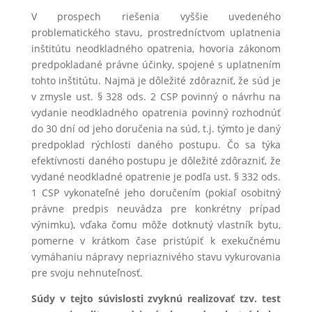
V prospech riešenia vyššie uvedeného
problematického stavu, prostredníctvom uplatnenia
inštitútu neodkladného opatrenia, hovoria zákonom
predpokladané právne účinky, spojené s uplatnením
tohto inštitútu. Najmä je dôležité zdôrazniť, že súd je
v zmysle ust. § 328 ods. 2 CSP povinný o návrhu na
vydanie neodkladného opatrenia povinný rozhodnúť
do 30 dní od jeho doručenia na súd, t.j. týmto je daný
predpoklad rýchlosti daného postupu. Čo sa týka
efektívnosti daného postupu je dôležité zdôrazniť, že
vydané neodkladné opatrenie je podľa ust. § 332 ods.
1 CSP vykonateľné jeho doručením (pokiaľ osobitný
právne predpis neuvádza pre konkrétny prípad
výnimku), vďaka čomu môže dotknutý vlastník bytu,
pomerne v krátkom čase pristúpiť k exekučnému
vymáhaniu nápravy nepriaznivého stavu vykurovania
pre svoju nehnuteľnosť.
Súdy v tejto súvislosti zvyknú realizovať tzv. test