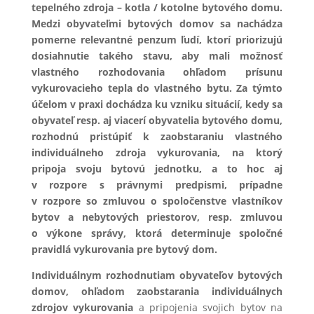
tepelného zdroja – kotla / kotolne bytového domu.
Medzi obyvateľmi bytových domov sa nachádza
pomerne relevantné penzum ľudí, ktorí priorizujú
dosiahnutie takého stavu, aby mali možnosť
vlastného rozhodovania ohľadom prísunu
vykurovacieho tepla do vlastného bytu. Za týmto
účelom v praxi dochádza ku vzniku situácií, kedy sa
obyvateľ resp. aj viacerí obyvatelia bytového domu,
rozhodnú pristúpiť k zaobstaraniu vlastného
individuálneho zdroja vykurovania, na ktorý
pripoja svoju bytovú jednotku, a to hoc aj
v rozpore s právnymi predpismi, prípadne
v rozpore so zmluvou o spoločenstve vlastníkov
bytov a nebytových priestorov, resp. zmluvou
o výkone správy, ktorá determinuje spoločné
pravidlá vykurovania pre bytový dom.
Individuálnym rozhodnutiam obyvateľov bytových
domov, ohľadom zaobstarania individuálnych
zdrojov vykurovania
a pripojenia svojich bytov na