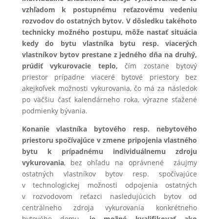
vzhľadom k postupnému reťazovému vedeniu
rozvodov do ostatných bytov. V dôsledku takéhoto
technicky možného postupu, môže nastať situácia
kedy do bytu vlastníka bytu resp. viacerých
vlastníkov bytov prestane z jedného dňa na druhý,
prúdiť vykurovacie teplo,
čím zostane bytový
priestor prípadne viaceré bytové priestory bez
akejkoľvek možnosti vykurovania, čo má za následok
po väčšiu časť kalendárneho roka, výrazne sťažené
podmienky bývania.
Konanie vlastníka bytového resp. nebytového
priestoru spočívajúce v zmene pripojenia vlastného
bytu k prípadnému individuálnemu zdroju
vykurovania
, bez ohľadu na oprávnené záujmy
ostatných vlastníkov bytov resp. spočívajúce
v technologickej možnosti odpojenia ostatných
v rozvodovom reťazci nasledujúcich bytov od
centrálneho zdroja vykurovania konkrétneho
bytového domu,
je možné kvalifikovať ako