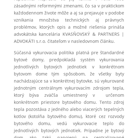
zásadnými reformnými zmenami, čo sa v praktickom
každodennom živote môže a aj sa prejavuje v podobe
vznikania množstva technických aj právnych
problémov, ktorých opis a možné riešenia prináša
advokátska kancelária KVASŇOVSKÝ & PARTNERS |
ADVOKÁTI s.r.o. čitateľom v nasledovnom článku.
Súčasná vykurovacia politika platná pre štandardné
bytové domy, predpokladá systém vykurovania
jednotlivých bytových jednotiek v konkrétnom
bytovom dome tým spôsobom, že všetky byty
nachádzajúce sa v konkrétnej bytovke, sú vykurované
jednotným centrálnym vykurovacím zdrojom tepla,
ktorý býva zväčša umiestnený v určenom
konkrétnom priestore bytového domu. Tento zdroj
tepla pozostáva z jedného alebo viacerých tepelných
kotlov (kotolňa bytového domu), ktoré cez rozvody
bytového domu, vedú vykurovacie teplo do
jednotlivých bytových jednotiek. Prípadne je bytový
dom ako taký napojený na centralizované