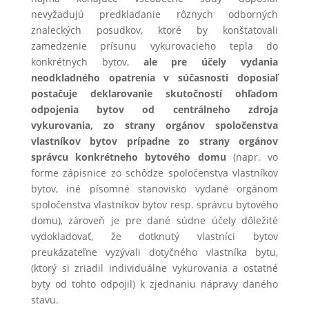
nevyžadujú predkladanie rôznych odborných
znaleckých posudkov, ktoré by konštatovali
zamedzenie prísunu vykurovacieho tepla do
konkrétnych bytov,
ale pre účely vydania
neodkladného opatrenia v súčasnosti doposiaľ
postačuje deklarovanie skutočností ohľadom
odpojenia bytov od centrálneho zdroja
vykurovania, zo strany orgánov spoločenstva
vlastníkov bytov prípadne zo strany orgánov
správcu konkrétneho bytového domu
(napr. vo
forme zápisnice zo schôdze spoločenstva vlastníkov
bytov, iné písomné stanovisko vydané orgánom
spoločenstva vlastníkov bytov resp. správcu bytového
domu), zároveň je pre dané súdne účely dôležité
vydokladovať, že dotknutý vlastníci bytov
preukázateľne vyzývali dotyčného vlastníka bytu,
(ktorý si zriadil individuálne vykurovania a ostatné
byty od tohto odpojil) k zjednaniu nápravy daného
stavu.