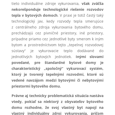
tieto individuálne zdroje vykurovania,
však zväčša
nekorešponduje technologické riešenie rozvodov
tepla v bytových domoch
. V praxi je totiž častý taký
technologický jav, kedy rozvody tepla smerujúce
z centrálneho zdroja vykurovania bytového domu,
prechádzajú cez pivničné priestory, iné priestory,
prípadne priamo cez jednotlivé byty smerom k iným
bytom a prostredníctvom tejto „tepelnej rozvodovej
sústavy“ je vykurovacie teplo dodávané do
jednotlivých bytových jednotiek.
Inými slovami
povedané, pre štandardné bytové domy je
charakteristický „spoločný“ vykurovací systém,
ktorý je tvorený tepelnými rozvodmi, ktoré sú
vedené navzájom medzi bytovými či nebytovými
priestormi bytového domu.
Právne aj technicky problematická situácia nastáva
vtedy, pokiaľ sa niektorý z obyvateľov bytového
domu rozhodne, že svoj vlastný byt napojí na
vlastný individuálny zdroj vykurovania, pričom