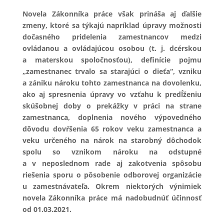
Novela Zákonníka práce však prináša aj ďalšie
zmeny, ktoré sa týkajú napríklad úpravy možnosti
dočasného pridelenia zamestnancov medzi
ovládanou a ovládajúcou osobou (t. j. dcérskou
a materskou spoločnosťou), definície pojmu
„zamestnanec trvalo sa starajúci o dieťa“, vzniku
a zániku nároku tohto zamestnanca na dovolenku,
ako aj spresnenia úpravy vo vzťahu k predĺženiu
skúšobnej doby o prekážky v práci na strane
zamestnanca, doplnenia nového výpovedného
dôvodu dovŕšenia 65 rokov veku zamestnanca a
veku určeného na nárok na starobný dôchodok
spolu so vznikom nároku na odstupné
a v neposlednom rade aj zakotvenia spôsobu
riešenia sporu o pôsobenie odborovej organizácie
u zamestnávateľa. Okrem niektorých výnimiek
novela Zákonníka práce má nadobudnúť účinnosť
od 01.03.2021.