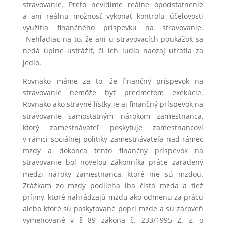
stravovanie. Preto nevidíme reálne opodstatnenie
a ani reálnu možnosť vykonať kontrolu účelovosti
využitia finančného príspevku na stravovanie.
Nehľadiac na to, že ani u stravovacích poukážok sa
nedá úplne ustrážiť, či ich ľudia naozaj utratia za
jedlo.
Rovnako máme za to, že finančný príspevok na
stravovanie nemôže byť predmetom exekúcie.
Rovnako ako stravné lístky je aj finančný príspevok na
stravovanie samostatným nárokom zamestnanca,
ktorý zamestnávateľ poskytuje zamestnancovi
v rámci sociálnej politiky zamestnávateľa nad rámec
mzdy a dokonca tento finančný príspevok na
stravovanie bol novelou Zákonníka práce zaradený
medzi nároky zamestnanca, ktoré nie sú mzdou.
Zrážkam zo mzdy podlieha iba čistá mzda a tiež
príjmy, ktoré nahrádzajú mzdu ako odmenu za prácu
alebo ktoré sú poskytované popri mzde a sú zároveň
vymenované v § 89 zákona č. 233/1995 Z. z. o