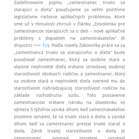
Zadefinovanie pojmu „zamestnanec trvalo sa
starajúci o dieťa“ považujeme za veľmi pozitívne
legislatívne riešenie aplikačných problémov, ktoré
sme už v minulosti zhrnuli v článku „Dovolenka pre
zamestnancov starajúcich sa o deti – nové aplikačné
problémy s dopadom na zamestnávateľov“ (K
dispozici >>>
TU
). Podľa novely Zákonníka práce sa za
„zamestnanca trvalo sa starajúceho o dieťa“ bude
považovať zamestnanec, ktorý sa osobne stará o
vlastné neplnoleté dieťa vrátane striedavej osobnej
starostlivosti obidvoch rodičov, a zamestnanec, ktorý
sa osobne stará o neplnoleté dieťa zverené mu do
starostlivosti nahrádzajúcej starostlivosť rodičov na
základe rozhodnutia súdu. Toto postavenie
zamestnancovi vrátane nároku na dovolenku vo
výmere 5 týždňov vzniká dňom, keď zamestnávateľovi
písomne oznámil, že sa trvale stará o dieťa, a zaniká
dňom, keď sa zamestnanec prestal trvale starať o
dieťa. Zánik trvalej starostlivosti o dieťa je
zamestnanec povinný písomne oznámiť