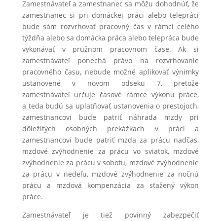
Zamestnávateľ a zamestnanec sa môžu dohodnúť, že
zamestnanec si pri domáckej práci alebo telepráci
bude sám rozvrhovať pracovný čas v rámci celého
týždňa alebo sa domácka práca alebo telepráca bude
vykonávať v pružnom pracovnom čase. Ak si
zamestnávateľ ponechá právo na rozvrhovanie
pracovného času, nebude možné aplikovať výnimky
ustanovené v novom odseku 7, pretože
zamestnávateľ určuje časové rámce výkonu práce,
a teda budú sa uplatňovať ustanovenia o prestojoch,
zamestnancovi bude patriť náhrada mzdy pri
dôležitých osobných prekážkach v práci a
zamestnancovi bude patriť mzda za prácu nadčas,
mzdové zvýhodnenie za prácu vo sviatok, mzdové
zvýhodnenie za prácu v sobotu, mzdové zvýhodnenie
za prácu v nedeľu, mzdové zvýhodnenie za nočnú
prácu a mzdová kompenzácia za sťažený výkon
práce.
Zamestnávateľ je tiež povinný zabezpečiť