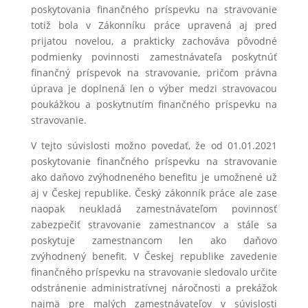
poskytovania finančného príspevku na stravovanie
totiž bola v Zákonníku práce upravená aj pred
prijatou novelou, a prakticky zachováva pôvodné
podmienky povinnosti zamestnávateľa poskytnúť
finančný príspevok na stravovanie, pričom právna
úprava je doplnená len o výber medzi stravovacou
poukážkou a poskytnutím finančného príspevku na
stravovanie.
V tejto súvislosti možno povedať, že od 01.01.2021
poskytovanie finančného príspevku na stravovanie
ako daňovo zvýhodneného benefitu je umožnené už
aj v Českej republike. Český zákonník práce ale zase
naopak neukladá zamestnávateľom povinnosť
zabezpečiť stravovanie zamestnancov a stále sa
poskytuje zamestnancom len ako daňovo
zvýhodnený benefit. V Českej republike zavedenie
finančného príspevku na stravovanie sledovalo určite
odstránenie administratívnej náročnosti a prekážok
najmä pre malých zamestnávateľov v súvislosti