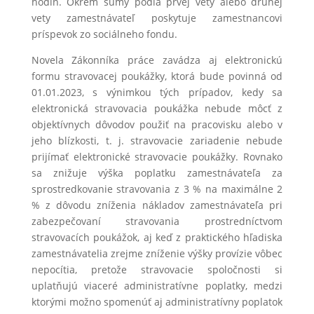
hodín. Okrem sumy podľa prvej vety alebo druhej
vety zamestnávateľ poskytuje zamestnancovi
príspevok zo sociálneho fondu.
Novela Zákonníka práce zavádza aj elektronickú
formu stravovacej poukážky, ktorá bude povinná od
01.01.2023, s výnimkou tých prípadov, kedy sa
elektronická stravovacia poukážka nebude môcť z
objektívnych dôvodov použiť na pracovisku alebo v
jeho blízkosti, t. j. stravovacie zariadenie nebude
prijímať elektronické stravovacie poukážky. Rovnako
sa znižuje výška poplatku zamestnávateľa za
sprostredkovanie stravovania z 3 % na maximálne 2
% z dôvodu zníženia nákladov zamestnávateľa pri
zabezpečovaní stravovania prostredníctvom
stravovacích poukážok, aj keď z praktického hľadiska
zamestnávatelia zrejme zníženie výšky provízie vôbec
nepocítia, pretože stravovacie spoločnosti si
uplatňujú viaceré administratívne poplatky, medzi
ktorými možno spomenúť aj administratívny poplatok