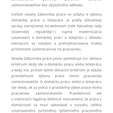
zamestnávateľovi bez zbytočného odkladu.
Cieľom novely Zákonníka práce vo vzťahu k výkonu
domáckej práce a telepráce je podľa dôvodovej
správy zverejnenej na webovom sídle Národnej rady
Slovenskej republiky
[1]
najmä modernizácia
ustanovení o domáckej práci a telepráci z dôvodu
meniacich sa návykov a prehodnocovania trvalej
prítomnosti zamestnancov na pracovisku.
Novela Zákonníka práce jasne vymedzuje tzv. deliace
kritérium, kedy ide o domácku prácu alebo teleprácu
a kedy nie, pričom týmto deliacim kritériom je otázka
pravidelnosti výkonu práce mimo pracoviska
zamestnávateľa. O domácku prácu alebo o teleprácu
ide vtedy, ak sa jedná o pravidelný výkon práce mimo
pracoviska zamestnávateľa. Pravidelnosť ale
v intenciách legálnej definície neznamená, že práca z
domácnosti sa musí vykonávať v rozsahu celého
ustanoveného (určeného) týždenného pracovného