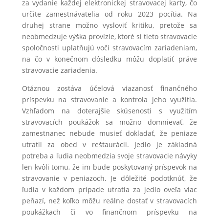
za vydanie každej elektronickej stravovacej karty, čo
určite zamestnávatelia od roku 2023 pocítia. Na
druhej strane možno vysloviť kritiku, pretože sa
neobmedzuje výška provízie, ktoré si tieto stravovacie
spoločnosti uplatňujú voči stravovacím zariadeniam,
na čo v konečnom dôsledku môžu doplatiť práve
stravovacie zariadenia.
Otáznou zostáva účelová viazanosť finančného
príspevku na stravovanie a kontrola jeho využitia.
Vzhľadom na doterajšie skúsenosti s využitím
stravovacích poukážok sa možno domnievať, že
zamestnanec nebude musieť dokladať, že peniaze
utratil za obed v reštaurácii. Jedlo je základná
potreba a ľudia neobmedzia svoje stravovacie návyky
len kvôli tomu, že im bude poskytovaný príspevok na
stravovanie v peniazoch. Je dôležité podotknúť, že
ľudia v každom prípade utratia za jedlo oveľa viac
peňazí, než koľko môžu reálne dostať v stravovacích
poukážkach či vo finančnom príspevku na