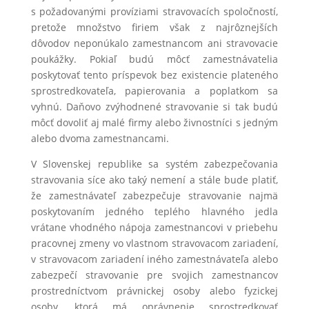
s požadovanými províziami stravovacích spoločností,
pretože množstvo firiem však z najrôznejších
dôvodov neponúkalo zamestnancom ani stravovacie
poukážky. Pokiaľ budú môcť zamestnávatelia
poskytovať tento príspevok bez existencie plateného
sprostredkovateľa, papierovania a poplatkom sa
vyhnú. Daňovo zvýhodnené stravovanie si tak budú
môcť dovoliť aj malé firmy alebo živnostníci s jedným
alebo dvoma zamestnancami.
V Slovenskej republike sa systém zabezpečovania
stravovania síce ako taký nemení a stále bude platiť,
že zamestnávateľ zabezpečuje stravovanie najmä
poskytovaním jedného teplého hlavného jedla
vrátane vhodného nápoja zamestnancovi v priebehu
pracovnej zmeny vo vlastnom stravovacom zariadení,
v stravovacom zariadení iného zamestnávateľa alebo
zabezpečí stravovanie pre svojich zamestnancov
prostredníctvom právnickej osoby alebo fyzickej
osoby, ktorá má oprávnenie sprostredkovať