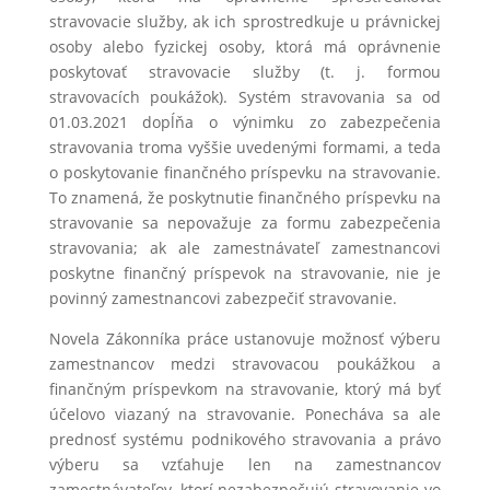
stravovacie služby, ak ich sprostredkuje u právnickej
osoby alebo fyzickej osoby, ktorá má oprávnenie
poskytovať stravovacie služby (t. j. formou
stravovacích poukážok). Systém stravovania sa od
01.03.2021 dopĺňa o výnimku zo zabezpečenia
stravovania troma vyššie uvedenými formami, a teda
o poskytovanie finančného príspevku na stravovanie.
To znamená, že poskytnutie finančného príspevku na
stravovanie sa nepovažuje za formu zabezpečenia
stravovania; ak ale zamestnávateľ zamestnancovi
poskytne finančný príspevok na stravovanie, nie je
povinný zamestnancovi zabezpečiť stravovanie.
Novela Zákonníka práce ustanovuje možnosť výberu
zamestnancov medzi stravovacou poukážkou a
finančným príspevkom na stravovanie, ktorý má byť
účelovo viazaný na stravovanie. Ponecháva sa ale
prednosť systému podnikového stravovania a právo
výberu sa vzťahuje len na zamestnancov
zamestnávateľov, ktorí nezabezpečujú stravovanie vo