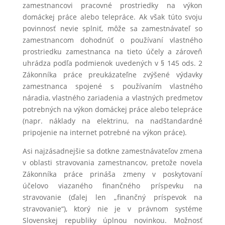
zamestnancovi pracovné prostriedky na výkon
domáckej práce alebo telepráce. Ak však túto svoju
povinnosť nevie splniť, môže sa zamestnávateľ so
zamestnancom dohodnúť o používaní vlastného
prostriedku zamestnanca na tieto účely a zároveň
uhrádza podľa podmienok uvedených v § 145 ods. 2
Zákonníka práce preukázateľne zvýšené výdavky
zamestnanca spojené s používaním vlastného
náradia, vlastného zariadenia a vlastných predmetov
potrebných na výkon domáckej práce alebo telepráce
(napr. náklady na elektrinu, na nadštandardné
pripojenie na internet potrebné na výkon práce).
Asi najzásadnejšie sa dotkne zamestnávateľov zmena
v oblasti stravovania zamestnancov, pretože novela
Zákonníka práce prináša zmeny v poskytovaní
účelovo viazaného finančného príspevku na
stravovanie (ďalej len „finančný príspevok na
stravovanie“), ktorý nie je v právnom systéme
Slovenskej republiky úplnou novinkou. Možnosť