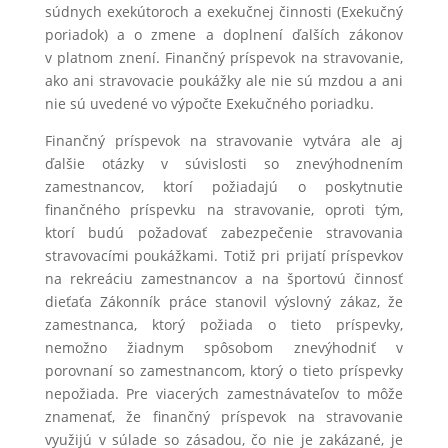
súdnych exekútoroch a exekučnej činnosti (Exekučný
poriadok) a o zmene a doplnení ďalších zákonov
v platnom znení. Finančný príspevok na stravovanie,
ako ani stravovacie poukážky ale nie sú mzdou a ani
nie sú uvedené vo výpočte Exekučného poriadku.
Finančný príspevok na stravovanie vytvára ale aj
ďalšie otázky v súvislosti so znevýhodnením
zamestnancov, ktorí požiadajú o poskytnutie
finančného príspevku na stravovanie, oproti tým,
ktorí budú požadovať zabezpečenie stravovania
stravovacími poukážkami. Totiž pri prijatí príspevkov
na rekreáciu zamestnancov a na športovú činnosť
dieťaťa Zákonník práce stanovil výslovný zákaz, že
zamestnanca, ktorý požiada o tieto príspevky,
nemožno žiadnym spôsobom znevýhodniť v
porovnaní so zamestnancom, ktorý o tieto príspevky
nepožiada. Pre viacerých zamestnávateľov to môže
znamenať, že finančný príspevok na stravovanie
využijú v súlade so zásadou, čo nie je zakázané, je