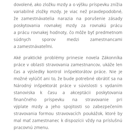
dovolené, ako zložku mzdy a o výšku príspevku znížia
variabilné zložky mzdy. Je viac než pravdepodobné,
že zamestnávatelia narazia na porušenie zásady
poskytovania rovnakej mzdy za rovnakú prácu
a prácu rovnakej hodnoty, čo môže byť predmetnom
súdnych sporov medzi zamestnancami
a zamestnávateľmi.
Aké praktické problémy prinesie novela Zákonníka
práce v oblasti stravovania zamestnancov, ukáže len
čas a výsledky kontrol inšpektorátov práce. Nie je
možné vylúčiť ani to, že bude potrebné obrátiť sa na
Národný inšpektorát práce v súvislosti s vydaním
stanoviska k času a akceptácii poskytovania
finančného príspevku na stravovanie pri
výplate mzdy a jeho spojitosti so zabezpečením
stravovania formou stravovacích poukážok, ktoré by
mal mať zamestnanec k dispozícii vždy na príslušnú
pracovnú zmenu.