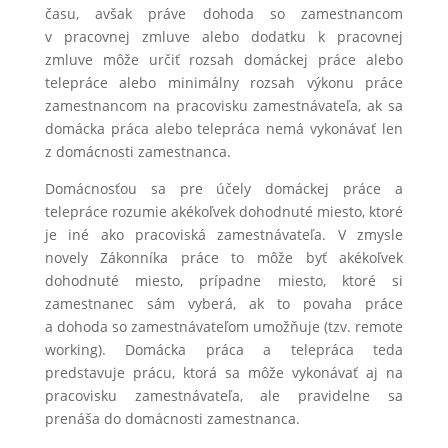
času, avšak práve dohoda so zamestnancom
v pracovnej zmluve alebo dodatku k pracovnej
zmluve môže určiť rozsah domáckej práce alebo
telepráce alebo minimálny rozsah výkonu práce
zamestnancom na pracovisku zamestnávateľa, ak sa
domácka práca alebo telepráca nemá vykonávať len
z domácnosti zamestnanca.
Domácnosťou sa pre účely domáckej práce a
telepráce rozumie akékoľvek dohodnuté miesto, ktoré
je iné ako pracoviská zamestnávateľa. V zmysle
novely Zákonníka práce to môže byť akékoľvek
dohodnuté miesto, prípadne miesto, ktoré si
zamestnanec sám vyberá, ak to povaha práce
a dohoda so zamestnávateľom umožňuje (tzv. remote
working). Domácka práca a telepráca teda
predstavuje prácu, ktorá sa môže vykonávať aj na
pracovisku zamestnávateľa, ale pravidelne sa
prenáša do domácnosti zamestnanca.