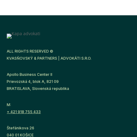
ALL RIGHTS RESERVED ©
KVASŇOVSKÝ & PARTNERS | ADVOKÁTI S.R.O.
Apollo Business Center II
Prievozská 4, blok A, 821 09
BRATISLAVA, Slovenská republika
M:
+ 421 918 755 433
Štefánikova 26
040 01 KOŠICE