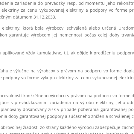
denia zariadenia do prevádzky resp. od momentu jeho rekonštru
elektriny za cenu vykupovanej elektriny a podpory vo forme p
onečným dátumom 31.12.2033.
elektriny, ktorá bola výrobcovi schválená alebo určená Úradom 
 zákon garantuje výrobcom jej nemennosť počas celej doby trva
 aplikované vždy kumulatívne, t.j. ak dôjde k predĺženiu podpory
ahuje výlučne na výrobcov s právom na podporu vo forme doplat
e podpory vo forme výkupu elektriny za cenu vykupovanej elektri
brovoľnosti konkrétneho výrobcu s právom na podporu vo forme 
kajúce s prevádzkovaním zariadenia na výrobu elektriny, jeho ud
a plánovaný dosahovaný zisk v prípade poberania garantovanej 
enia doby garantovanej podpory a súčasného zníženia schválenej ce
rovoľnej žiadosti zo strany každého výrobcu zabezpečuje zacho