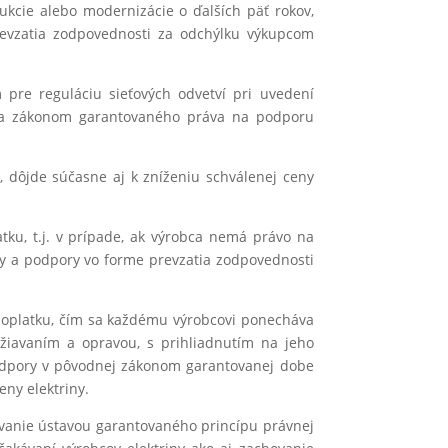
kcie alebo modernizácie o ďalších päť rokov,
revzatia zodpovednosti za odchýlku výkupcom
pre reguláciu sieťových odvetví pri uvedení
nia zákonom garantovaného práva na podporu
, dôjde súčasne aj k zníženiu schválenej ceny
ku, t.j. v prípade, ak výrobca nemá právo na
ny a podpory vo forme prevzatia zodpovednosti
doplatku, čím sa každému výrobcovi ponecháva
ržiavaním a opravou, s prihliadnutím na jeho
podpory v pôvodnej zákonom garantovanej dobe
ny elektriny.
vanie ústavou garantovaného princípu právnej