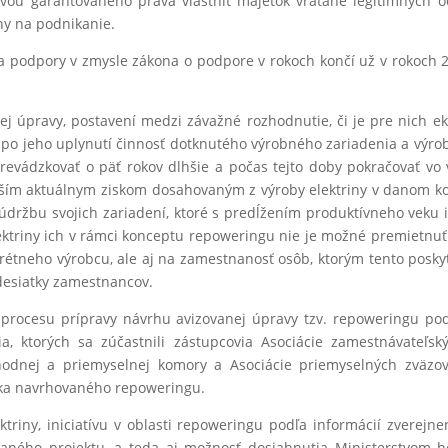
tavou garantovaného práva vlastniť majetok vrátane legitímnych o
ny na podnikanie.
odpory v zmysle zákona o podpore v rokoch končí už v rokoch 20
ej úpravy, postavení medzi závažné rozhodnutie, či je pre nich
po jeho uplynutí činnosť dotknutého výrobného zariadenia a výrobu 
evádzkovať o päť rokov dlhšie a počas tejto doby pokračovať vo 
nižším aktuálnym ziskom dosahovaným z výroby elektriny v danom
údržbu svojich zariadení, ktoré s predĺžením produktívneho veku i
ktriny ich v rámci konceptu repoweringu nie je možné premietnu
étneho výrobcu, ale aj na zamestnanosť osôb, ktorým tento poskyt
desiatky zamestnancov.
 procesu prípravy návrhu avizovanej úpravy tzv. repoweringu pod
a, ktorých sa zúčastnili zástupcovia Asociácie zamestnávateľs
hodnej a priemyselnej komory a Asociácie priemyselných zväzo
zka navrhovaného repoweringu.
ektriny, iniciatívu v oblasti repoweringu podľa informácií zverej
hovaného projektu, a teda aj možnosť dosiahnutia Ministerstvom 