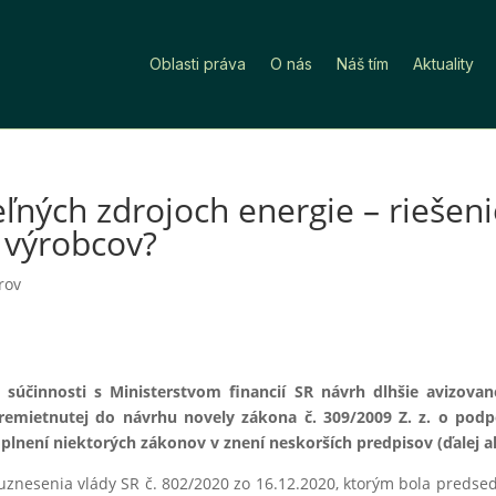
Oblasti práva
O nás
Náš tím
Aktuality
ných zdrojoch energie – riešenie
 výrobcov?
rov
v súčinnosti s Ministerstvom financií SR návrh dlhšie avizova
premietnutej do návrhu novely zákona č. 309/2009 Z. z. o pod
lnení niektorých zákonov v znení neskorších predpisov (ďalej a
nesenia vlády SR č. 802/2020 zo 16.12.2020, ktorým bola predsedo