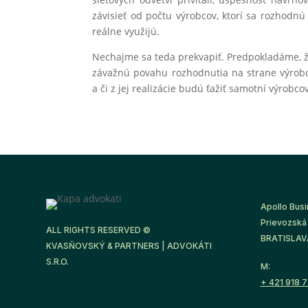
závisieť od počtu výrobcov, ktorí sa rozhodn
reálne využijú.
Nechajme sa teda prekvapiť. Predpokladáme, 
závažnú povahu rozhodnutia na strane výrobc
a či z jej realizácie budú ťažiť samotní výrobco
Apollo Busi
Prievozská 
ALL RIGHTS RESERVED ©
BRATISLAVA
KVASŇOVSKÝ & PARTNERS | ADVOKÁTI
S.R.O.
M:
+ 421 918 