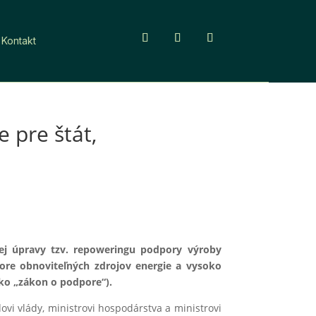
Kontakt
 pre štát,
nej úpravy tzv. repoweringu podpory výroby
pore obnoviteľných zdrojov energie a vysoko
ko „zákon o podpore“).
vi vlády, ministrovi hospodárstva a ministrovi