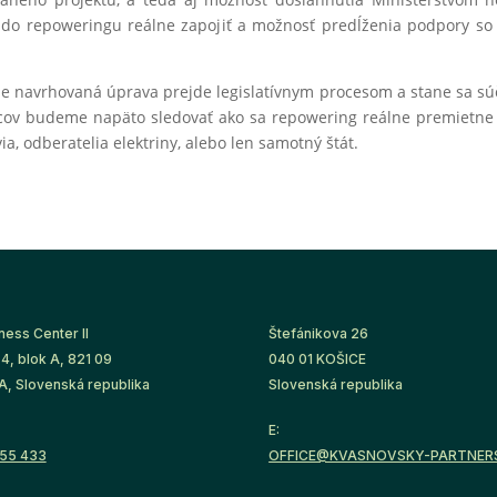
ú do repoweringu reálne zapojiť a možnosť predĺženia podpory so
že navrhovaná úprava prejde legislatívnym procesom a stane sa s
ov budeme napäto sledovať ako sa repowering reálne premietne d
via, odberatelia elektriny, alebo len samotný štát.
ness Center II
Štefánikova 26
4, blok A, 821 09
040 01 KOŠICE
, Slovenská republika
Slovenská republika
E:
755 433
OFFICE@KVASNOVSKY-PARTNER