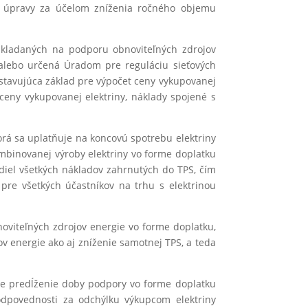
ej úpravy za účelom zníženia ročného objemu
akladaných na podporu obnoviteľných zdrojov
á alebo určená Úradom pre reguláciu sieťových
dstavujúca základ pre výpočet ceny vykupovanej
ceny vykupovanej elektriny, náklady spojené s
orá sa uplatňuje na koncovú spotrebu elektriny
ombinovanej výroby elektriny vo forme doplatku
diel všetkých nákladov zahrnutých do TPS, čím
re všetkých účastníkov na trhu s elektrinou
viteľných zdrojov energie vo forme doplatku,
ov energie ako aj zníženie samotnej TPS, a teda
je predĺženie doby podpory vo forme doplatku
odpovednosti za odchýlku výkupcom elektriny