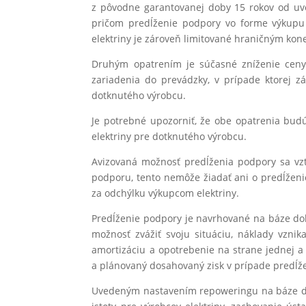
z pôvodne garantovanej doby 15 rokov od uve
pričom predĺženie podpory vo forme výkupu 
elektriny je zároveň limitované hraničným k
Druhým opatrením je súčasné zníženie ceny 
zariadenia do prevádzky, v prípade ktorej
dotknutého výrobcu.
Je potrebné upozorniť, že obe opatrenia budú
elektriny pre dotknutého výrobcu.
Avizovaná možnosť predĺženia podpory sa vzť
podporu, tento nemôže žiadať ani o predĺženi
za odchýlku výkupcom elektriny.
Predĺženie podpory je navrhované na báze do
možnosť zvážiť svoju situáciu, náklady vzni
amortizáciu a opotrebenie na strane jednej 
a plánovaný dosahovaný zisk v prípade predĺž
Uvedeným nastavením repoweringu na báze dob