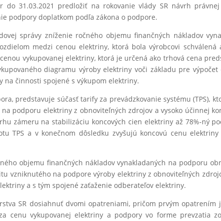
kôr do 31.03.2021 predložiť na rokovanie vlády SR návrh právn
nie podpory doplatkom podľa zákona o podpore.
dovej správy zníženie ročného objemu finančných nákladov vyn
rozdielom medzi cenou elektriny, ktorá bola výrobcovi schválen
 cenou vykupovanej elektriny, ktorá je určená ako trhová cena pre
vykupovaného diagramu výroby elektriny voči základu pre výpočet 
 na činnosti spojené s výkupom elektriny.
a, predstavuje súčasť tarify za prevádzkovanie systému (TPS), kt
dy na podporu elektriny z obnoviteľných zdrojov a vysoko účinnej k
hu zámeru na stabilizáciu koncových cien elektriny až 78%-ný po
u TPS a v konečnom dôsledku zvyšujú koncovú cenu elektriny p
ného objemu finančných nákladov vynakladaných na podporu obno
itu vzniknutého na podpore výroby elektriny z obnoviteľných zdroj
ektriny a s tým spojené zaťaženie odberateľov elektriny.
dárstva SR dosiahnuť dvomi opatreniami, pričom prvým opatrením 
za cenu vykupovanej elektriny a podpory vo forme prevzatia z