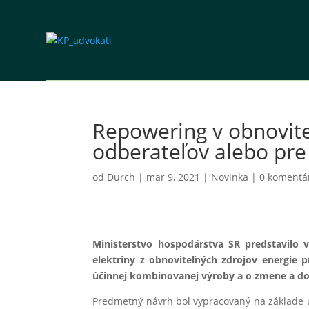
Repowering v obnoviteľ
odberateľov alebo pre
od
Durch
|
mar 9, 2021
|
Novinka
|
0 komentá
Ministerstvo hospodárstva SR predstavilo 
elektriny z obnoviteľných zdrojov energie 
účinnej kombinovanej výroby a o zmene a dop
Predmetný návrh bol vypracovaný na základe uz