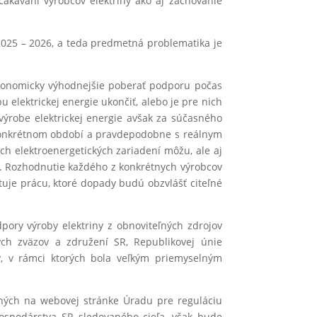
čakávaní výrobcov elektriny ako aj zachovanie
25 – 2026, a teda predmetná problematika je
 ekonomicky výhodnejšie poberať podporu počas
elektrickej energie ukončiť, alebo je pre nich
výrobe elektrickej energie avšak za súčasného
 konkrétnom období a pravdepodobne s reálnym
ch elektroenergetických zariadení môžu, ale aj
ť. Rozhodnutie každého z konkrétnych výrobcov
uje prácu, ktoré dopady budú obzvlášť citeľné
pory výroby elektriny z obnoviteľných zdrojov
kých zväzov a združení SR, Republikovej únie
v, v rámci ktorých bola veľkým priemyselným
nených na webovej stránke Úradu pre reguláciu
hospodárstva SR sledovaného cieľa, však bude