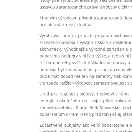
istoty pre výrobcov elektriny, zachovanie ús
ústavou garantovaného práva výrobcov elektri
Mnohým výrobcom pôvodná garantovaná doba p
pre nich viac než aktuálna.
Výrobcovia budú v prípade prijatia navrhovan
kratšieho obdobia s vyšším ziskom a následne 
ekonomicky výhodnejšie výrobné zariadenie pr
poberania podpory v nižšej výške, a teda s 
rizikom potreby vyšších nákladov na opravy a 
nemusia byť zanedbateľné, pričom do ceny ele
bude mať dopad nie len na samotný zisk konkr
v prípade väčších výrobcov zamestnávajúcich 
Úrad pre reguláciu sieťových odvetví v rámci
energie uskutočnilo na svojej pôde rokovani
zamestnávateľov, Klubu 500, Slovenskej obc
odberateľom okrem iného predstavená aj otá
Zúčastnené subjekty ako veľkí odberatelia el
sieťových odvetví privítali, úspešnosť navr