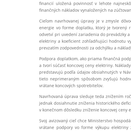
financií uložená povinnosť v lehote najnes
finančných nákladov vynaložených na zúčtova
Cieľom navrhovanej úpravy je v zmysle dôvo
energie vo forme doplatku, ktorý je tvorený 
odvetví pri uvedení zariadenia do prevádzky a
elektriny a koeficient zohľadňujúci hodnotu 
prevzatím zodpovednosti za odchýlku a náklady
Podpora doplatkom, ako priama finančná podpor
a tvorí súčasť koncovej ceny elektriny. Nákla
predstavujú podľa údajov obsiahnutých v Návr
tieto neprimeraným spôsobom zvyšujú hodnot
vrátane koncových spotrebiteľov.
Navrhovaná úprava sleduje teda znížením roč
jednak dosiahnutie zníženia historického defic
v konečnom dôsledku zníženie koncovej ceny el
Svoj avizovaný cieľ chce Ministerstvo hospo
vrátane podpory vo forme výkupu elektriny 