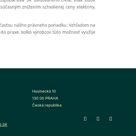
 súčasným znížením schválenej ceny elektriny,
účasťou nášho právneho poriadku. Vzhľadom na
o praxe, koľko výrobcov túto možnosť využije
Husinecká 10
130 00 PRAHA
Česká republika
S.SK